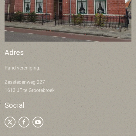
Adres
Pand vereniging:
Zesstedenweg 227
1613 JE te Grootebroek
Social