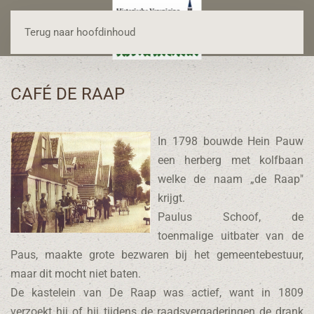
Terug naar hoofdinhoud
CAFÉ DE RAAP
In 1798 bouwde Hein Pauw
een herberg met kolfbaan
welke de naam „de Raap"
krijgt.
Paulus Schoof, de
toenmalige uitbater van de
Paus, maakte grote bezwaren bij het gemeentebestuur,
maar dit mocht niet baten.
De kastelein van De Raap was actief, want in 1809
verzoekt hij of hij tijdens de raadsvergaderingen de drank